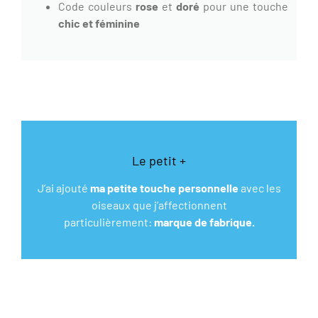
Code couleurs
rose
et
doré
pour une touche
chic et féminine
Le petit +
J’ai ajouté
ma petite touche personnelle
avec les
oiseaux que j’affectionnent
particulièrement:
marque de fabrique.