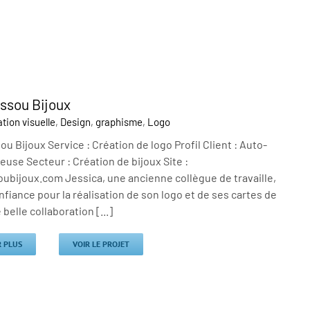
ssou Bijoux
ion visuelle
,
Design
,
graphisme
,
Logo
u Bijoux Service : Création de logo Profil Client : Auto-
use Secteur : Création de bijoux Site :
ubijoux.com Jessica, une ancienne collègue de travaille,
onfiance pour la réalisation de son logo et de ses cartes de
 belle collaboration [...]
R PLUS
VOIR LE PROJET