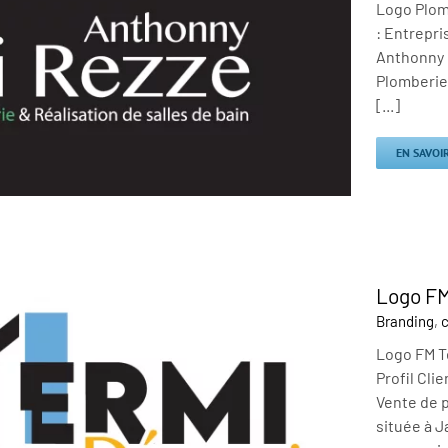
Logo Plomb
: Entrepri
Anthonny m
Plomberie 
[...]
EN SAVOI
Logo FM
Branding
,
c
Logo FM Te
Profil Cli
Vente de p
située à J