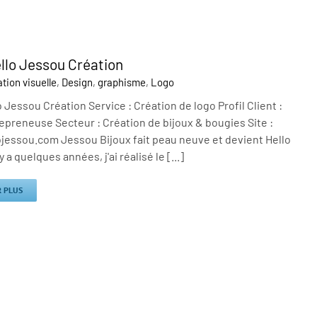
llo Jessou Création
ion visuelle
,
Design
,
graphisme
,
Logo
 Jessou Création Service : Création de logo Profil Client :
preneuse Secteur : Création de bijoux & bougies Site :
jessou.com Jessou Bijoux fait peau neuve et devient Hello
y a quelques années, j'ai réalisé le [...]
R PLUS