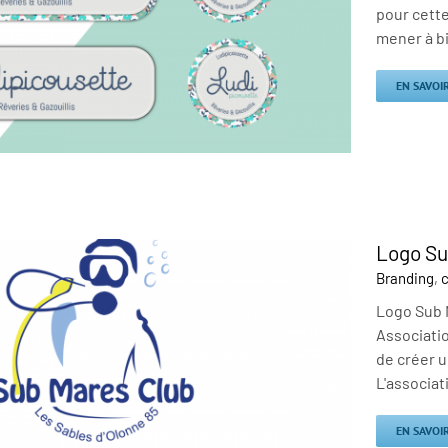
pour cett
mener à bie
EN SAVOI
Logo Su
Branding
,
c
Logo Sub M
Associatio
de créer u
L'associat
EN SAVOI