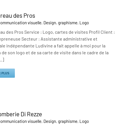
reau des Pros
ommunication visuelle
,
Design
,
graphisme
,
Logo
u des Pros Service : Logo, cartes de visites Profil Client :
epreneuse Secteur : Assistante administrative et
e indépendante Ludivine a fait appelle à moi pour la
n de son logo et de sa carte de visite dans le cadre de la
..]
R PLUS
omberie Di Rezze
ommunication visuelle
,
Design
,
graphisme
,
Logo