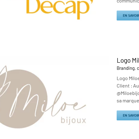
communicat
EN SAVOI
Logo Mi
Branding
,
c
Logo Miloe
Client : A
@Miloebijo
sa marque 
EN SAVOI