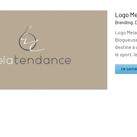
Logo M
Branding
,
Logo Melat
Blogueuse
destiné à 
le sport, l
EN SAVOI