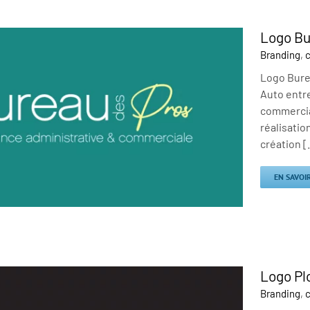
Logo Bu
Branding
,
c
Logo Burea
Auto entr
commercial
réalisatio
création [.
EN SAVOI
Logo Pl
Branding
,
c