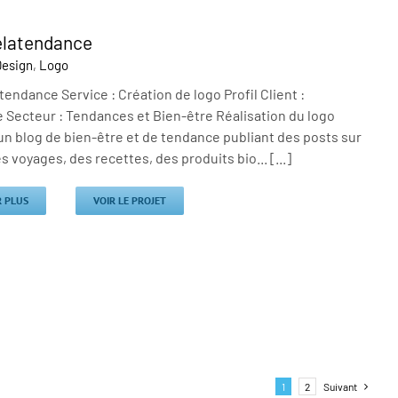
elatendance
Design
,
Logo
endance Service : Création de logo Profil Client :
 Secteur : Tendances et Bien-être Réalisation du logo
un blog de bien-être et de tendance publiant des posts sur
es voyages, des recettes, des produits bio... [...]
R PLUS
VOIR LE PROJET
1
2
Suivant