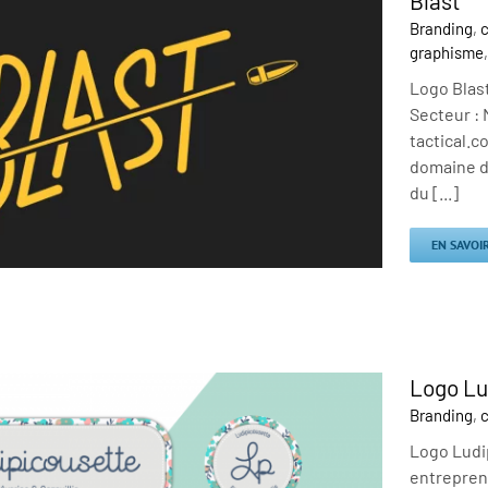
Blast
Branding
,
c
graphisme
Logo Blast
Secteur : 
tactical.c
domaine de
du [...]
EN SAVOI
Logo Lu
Branding
,
c
Logo Ludip
entreprene