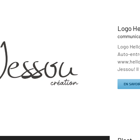
Logo He
communicat
Logo Hello
Auto-entre
www.hello
Jessou! Il 
EN SAVOI