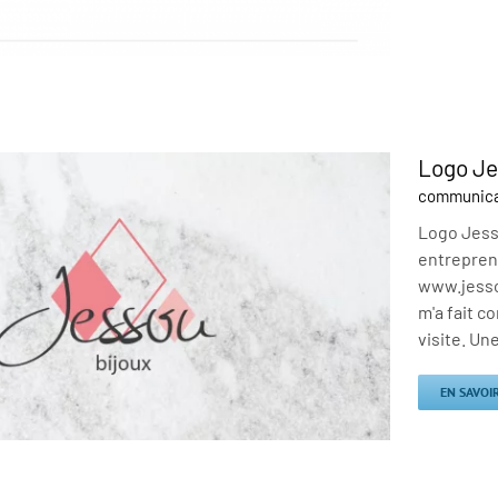
Logo Je
communicat
Logo Jesso
entreprene
www.jesso
m'a fait c
visite. Une
EN SAVOI