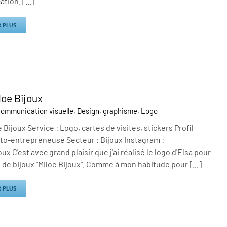
ion. [...]
R PLUS
loe Bijoux
ommunication visuelle
,
Design
,
graphisme
,
Logo
 Bijoux Service : Logo, cartes de visites, stickers Profil
uto-entrepreneuse Secteur : Bijoux Instagram :
ux C'est avec grand plaisir que j'ai réalisé le logo d'Elsa pour
de bijoux "Miloe Bijoux". Comme à mon habitude pour [...]
R PLUS