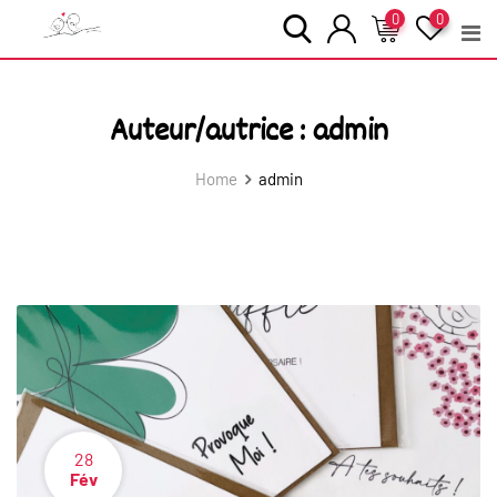
Skip
0
0
to
content
Auteur/autrice :
admin
Home
admin
28
Fév