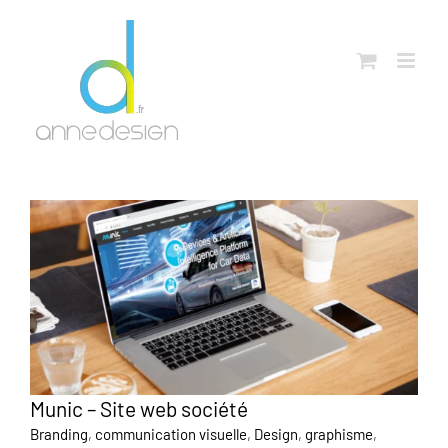
Passer
au
contenu
Munic – Site web société
Branding
,
communication visuelle
,
Design
,
graphisme
,