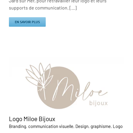
Jard sur Mer, pour retravailler leur logo et leurs
supports de communication. [...]
EN SAVOIR PLUS
Logo Miloe Bijoux
Branding
,
communication visuelle
,
Design
,
graphisme
,
Logo